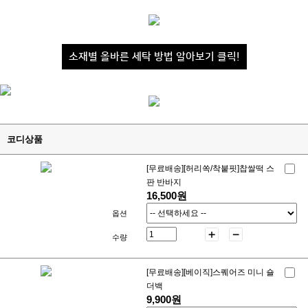
소재별 올바른 세탁 방법 알아보기 클릭!
코디상품
[무료배송][허리쏙/착붙핏]찹쌀떡 스
판 반바지
16,500원
옵션
수량
[무료배송][베이직]스퀘어즈 미니 숄
더백
9,900원