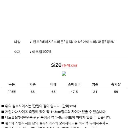
색상
:
민트/ 베이지/ 브라운/ 블랙/ 소라/ 아이보리/ 퍼플/ 핑크/
소재
:
아크릴100%
size
(단위:cm)
구분
가슴
어깨
소매길이
암홀
총기장
FREE
65
65
47.5
21
59
■ 위의 실측사이즈는 '단면의 길이'입니다.
(단위:cm)
■ 개인마다 사이즈 측정에 있어
약 1~3cm정도의 차이
가 있을 수 있습니다.
■
니트류&염색원단
은 원단 특성상
약 1~5cm정도의 차이
가 있을 수 있습니다.
■ 평소에 착용하시는 옷의 실측사이즈와 상세사이즈를 비교 후 구매해주세요.