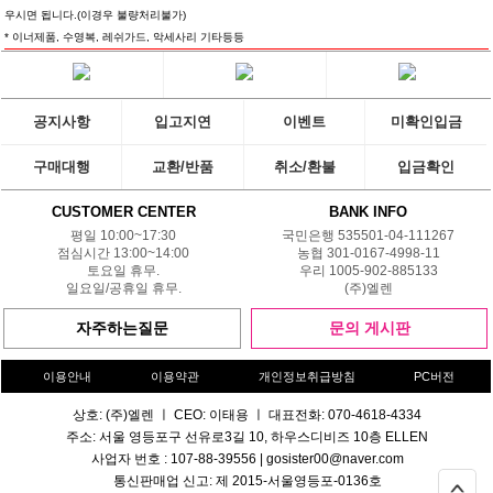
우시면 됩니다.(이경우 불량처리불가)
* 이너제품, 수영복, 레쉬가드, 악세사리 기타등등
공지사항
입고지연
이벤트
미확인입금
구매대행
교환/반품
취소/환불
입금확인
CUSTOMER CENTER
BANK INFO
평일 10:00~17:30
국민은행 535501-04-111267
점심시간 13:00~14:00
농협 301-0167-4998-11
토요일 휴무.
우리 1005-902-885133
일요일/공휴일 휴무.
(주)엘렌
자주하는질문
문의 게시판
이용안내
이용약관
개인정보취급방침
PC버전
상호: (주)엘렌 ㅣ CEO: 이태용 ㅣ 대표전화: 070-4618-4334
주소: 서울 영등포구 선유로3길 10, 하우스디비즈 10층 ELLEN
사업자 번호 : 107-88-39556 | gosister00@naver.com
통신판매업 신고: 제 2015-서울영등포-0136호