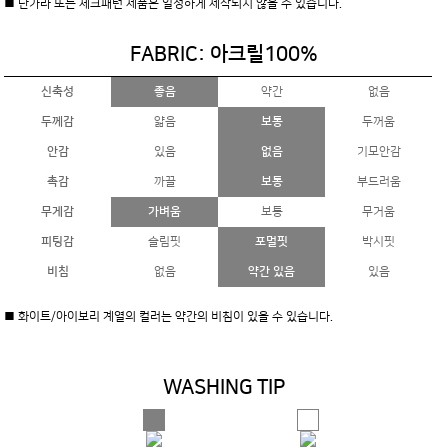
■ 단가라 또는 체크패턴 제품은 일정하게 제작되지 않을 수 있습니다.
FABRIC: 아크릴100%
신축성
좋음
약간
없음
두께감
얇음
보통
두꺼움
안감
있음
없음
기모안감
촉감
까끌
보통
부드러움
무게감
가벼움
보통
무거움
피팅감
슬림핏
포멀핏
박시핏
비침
없음
약간 있음
있음
■ 화이트/아이보리 계열의 컬러는 약간의 비침이 있을 수 있습니다.
WASHING TIP