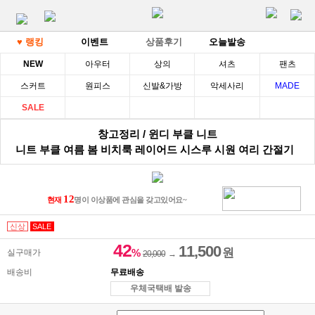
♥ 랭킹
이벤트
상품후기
오늘발송
NEW
아우터
상의
셔츠
팬츠
스커트
원피스
신발&가방
악세사리
MADE
SALE
창고정리 / 윈디 부클 니트
니트 부클 여름 봄 비치룩 레이어드 시스루 시원 여리 간절기
12
현재
명이 이상품에 관심을 갖고있어요~
신상
SALE
42
11,500
원
%
실구매가
20,000
→
배송비
무료배송
우체국택배 발송