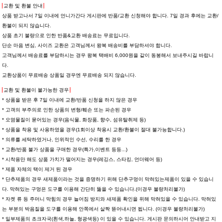
교환 및 환불 안내
상품 받고나서 7일 이내에 언니가간다 게시판에 반품/교환 신청해야 합니다. 7일 경과 후에는 교환/
환불이 되지 않습니다.
상품 초기 불량으로 인한 반품&교환 배송료는 무료입니다.
단순 마음 변심, 사이즈 교환은 고객님께서 왕복 배송비를 부담하셔야 합니다.
고객님께서 배송료를 부담하시는 경우 왕복 택배비 6,000원을 같이 동봉해서 보내주시길 바랍니
다.
교환상품이 무료배송 상품일 경우엔 무료배송 되지 않습니다.
교환 및 환불이 불가능한 경우
* 상품을 받은 후 7일 이내에 교환/반품 신청을 하지 않은 경우
* 고객의 부주의로 인한 상품의 변형/훼손 또는 파손된 경우
* 오염물질이 묻어있는 경우(음식물, 화장품, 향수, 섬유탈취제 등)
* 상품을 착용 및 사용하였을 경우(1회이상 착용시 교환/환불이 절대 불가능합니다.)
* 의류를 세탁하였거나, 인위적인 수선, 수리를 한 경우
* 교환/반품 불가 상품을 구매한 경우(특가,이벤트 등등...)
* 시착용만 해도 상품 가치가 떨어지는 경우(레깅스, 스타킹, 언더웨어 등)
* 제품 자체의 택이 제거 된 경우
* 단추제품의 경우 새제품이라는 것을 증명하기 위해 단추구멍이 막혀있는제품이 있을 수 있습니
다. 막혀있는 구멍은 도구를 이용해 간단히 뚫을 수 있습니다.(이경우 불량처리불가)
* 자켓 류 등 주머니 막힘의 경우 늘어짐 방지와 새제품 확인을 위해 막혀있을 수 있습니다. 막혀있
는 부분의 박음질을 도구를 이용해 안쪽에서 살짝 뜯어내시면 됩니다. (이경우 불량처리불가)
* 일부제품의 초크자국(흰색,하늘, 형광색등) 이 있을 수 있습니다. 게시판 문의하시어 안내받고 지