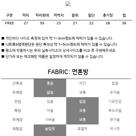
구분
허리
허리최대
허벅지
밑위
밑단
총기장
힙
FREE
27
55
23
21
22
28
36
■ 개인마다 사이즈 측정에 있어
약 1~3cm정도의 차이
가 있을 수 있습니다.
■
니트류&염색원단
은 원단 특성상
약 1~5cm정도의 차이
가 있을 수 있습니다.
■ 평소에 착용하시는 옷의 실측사이즈와 상세사이즈를 비교 후 구매해주세요.
■ 단가라 또는 체크패턴 제품은 일정하게 제작되지 않을 수 있습니다.
FABRIC: 면혼방
신축성
좋음
약간
없음
두께감
얇음
보통
두꺼움
안감
있음
없음
기모안감
촉감
까끌
보통
부드러움
무게감
가벼움
보통
무거움
피팅감
슬림핏
포멀핏
박시핏