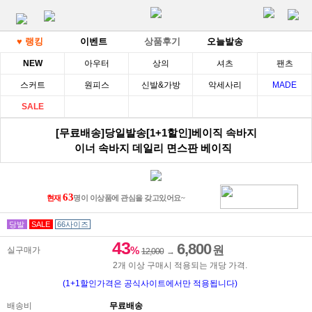
♥ 랭킹
이벤트
상품후기
오늘발송
NEW
아우터
상의
셔츠
팬츠
스커트
원피스
신발&가방
악세사리
MADE
SALE
[무료배송]당일발송[1+1할인]베이직 속바지
이너 속바지 데일리 면스판 베이직
63
현재
명이 이상품에 관심을 갖고있어요~
당발
SALE
66사이즈
43
6,800
원
%
실구매가
12,000
→
2개 이상 구매시 적용되는 개당 가격.
(1+1할인가격은 공식사이트에서만 적용됩니다)
배송비
무료배송