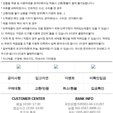
* 상품을 착용 및 사용하였을 경우(1회이상 착용시 교환/환불이 절대 불가능합니다.)
* 의류를 세탁하였거나, 인위적인 수선, 수리를 한 경우
* 교환/반품 불가 상품을 구매한 경우(특가,이벤트 등등...)
* 시착용만 해도 상품 가치가 떨어지는 경우(레깅스, 스타킹, 언더웨어 등)
* 제품 자체의 택이 제거 된 경우
* 단추제품의 경우 새제품이라는 것을 증명하기 위해 단추구멍이 막혀있는제품이 있을 수 있습니
다. 막혀있는 구멍은 도구를 이용해 간단히 뚫을 수 있습니다.(이경우 불량처리불가)
* 자켓 류 등 주머니 막힘의 경우 늘어짐 방지와 새제품 확인을 위해 막혀있을 수 있습니다. 막혀있
는 부분의 박음질을 도구를 이용해 안쪽에서 살짝 뜯어내시면 됩니다. (이경우 불량처리불가)
* 일부제품의 초크자국(흰색,하늘, 형광색등) 이 있을 수 있습니다. 게시판 문의하시어 안내받고 지
우시면 됩니다.(이경우 불량처리불가)
* 이너제품, 수영복, 레쉬가드, 악세사리 기타등등
공지사항
입고지연
이벤트
미확인입금
구매대행
교환/반품
취소/환불
입금확인
CUSTOMER CENTER
BANK INFO
평일 10:00~17:30
국민은행 535501-04-111267
점심시간 13:00~14:00
농협 301-0167-4998-11
토요일 휴무.
우리 1005-902-885133